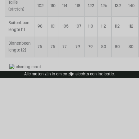
Taille
102
110
114
118
122
126
132
140
(stretch)
Buitenbeen
98
101
105
107
110
112
112
112
lengte (1)
Binnenbeen
75
75
77
79
79
80
80
80
lengte (2)
Alle maten zijn in cm en zijn slechts een indicatie.