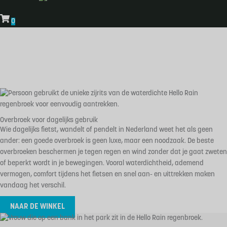
0
Beste
overbroeken
Overbroek voor dagelijks gebruik
Wie dagelijks fietst, wandelt of pendelt in Nederland weet het als geen
ander: een goede overbroek is geen luxe, maar een noodzaak. De beste
overbroeken beschermen je tegen regen en wind zonder dat je gaat zweten
of beperkt wordt in je bewegingen. Vooral waterdichtheid, ademend
vermogen, comfort tijdens het fietsen en snel aan- en uittrekken maken
vandaag het verschil.
NAAR DE WINKEL