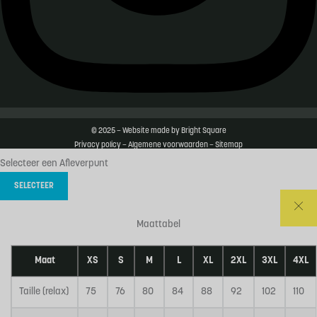
© 2025 – Website made by
Bright Square
Privacy policy
–
Algemene voorwaarden –
Sitemap
Selecteer een Afleverpunt
SELECTEER
Maattabel
Maat
XS
S
M
L
XL
2XL
3XL
4XL
Taille (relax)
75
76
80
84
88
92
102
110